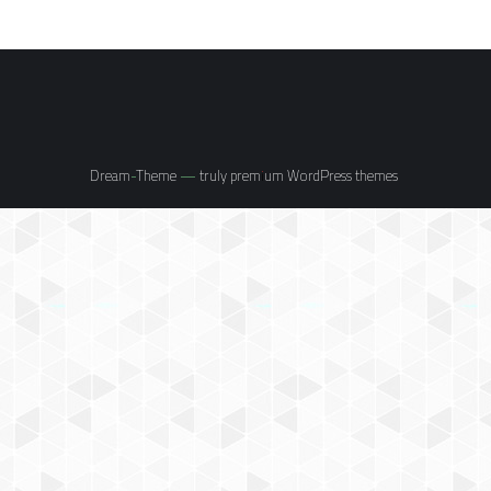
premium WordPress themes
Dream-Theme — truly